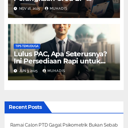
Jabatan Perangkaan Malaysia
NOV 16, 2025
MUHADIS
(DOSM)
TIPS TEMUDUGA
Lulus PAC, Apa Seterusnya?
Ini Persediaan Rapi untuk
Temuduga Akhir PTD!
JUN 3, 2025
MUHADIS
Recent Posts
Ramai Calon PTD Gagal Psikometrik Bukan Sebab