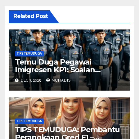
Related Post
TIPS TEMUDUGA
Temu Duga Pegawai
Imigresen KP1: Soalan
Sedang Mengukur Dimensi
DEC 3, 2025
MUHADIS
Apa Sebenarnya?
TIPS TEMUDUGA
TIPS TEMUDUGA: Pembantu
Perangkaan Gred E1 –