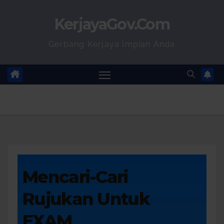
KerjayaGov.Com
Gerbang Kerjaya Impian Anda
Mencari-Cari
Rujukan Untuk
EXAM